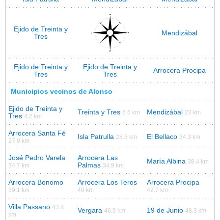
Ejido de Treinta y
Mendizábal
Tres
Ejido de Treinta y
Ejido de Treinta y
Arrocera Procipa
Tres
Tres
Municipios vecinos de Alonso
Ejido de Treinta y
Treinta y Tres
Mendizábal
6.6 km
23 km
Tres
4.2 km
Arrocera Santa Fé
Isla Patrulla
El Bellaco
28.3 km
34.3 km
27.9 km
José Pedro Varela
Arrocera Las
María Albina
38.4 km
Palmas
34.7 km
34.9 km
Arrocera Bonomo
Arrocera Los Teros
Arrocera Procipa
39.1 km
40 km
42.7 km
Villa Passano
43.8
Vergara
19 de Junio
46.9 km
48.3 km
km