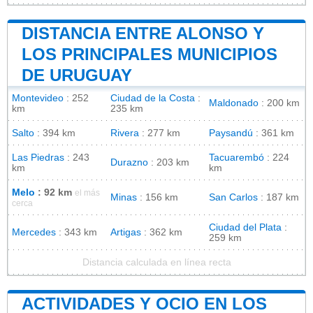
DISTANCIA ENTRE ALONSO Y
LOS PRINCIPALES MUNICIPIOS
DE URUGUAY
Montevideo
: 252
Ciudad de la Costa
:
Maldonado
: 200 km
km
235 km
Salto
: 394 km
Rivera
: 277 km
Paysandú
: 361 km
Las Piedras
: 243
Tacuarembó
: 224
Durazno
: 203 km
km
km
Melo
: 92 km
el más
Minas
: 156 km
San Carlos
: 187 km
cerca
Ciudad del Plata
:
Mercedes
: 343 km
Artigas
: 362 km
259 km
Distancia calculada en línea recta
ACTIVIDADES Y OCIO EN LOS