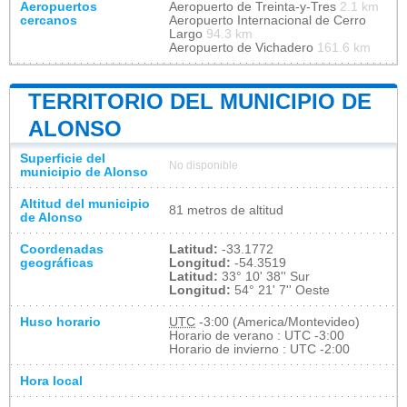
Aeropuertos
Aeropuerto de Treinta-y-Tres
2.1 km
cercanos
Aeropuerto Internacional de Cerro
Largo
94.3 km
Aeropuerto de Vichadero
161.6 km
TERRITORIO DEL MUNICIPIO DE
ALONSO
Superficie del
No disponible
municipio de Alonso
Altitud del municipio
81 metros de altitud
de Alonso
Coordenadas
Latitud:
-33.1772
geográficas
Longitud:
-54.3519
Latitud:
33° 10' 38'' Sur
Longitud:
54° 21' 7'' Oeste
Huso horario
UTC
-3:00 (America/Montevideo)
Horario de verano : UTC -3:00
Horario de invierno : UTC -2:00
Hora local