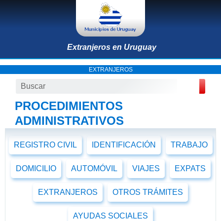
Extranjeros en Uruguay
EXTRANJEROS
PROCEDIMIENTOS
ADMINISTRATIVOS
REGISTRO CIVIL
IDENTIFICACIÓN
TRABAJO
DOMICILIO
AUTOMÓVIL
VIAJES
EXPATS
EXTRANJEROS
OTROS TRÁMITES
AYUDAS SOCIALES