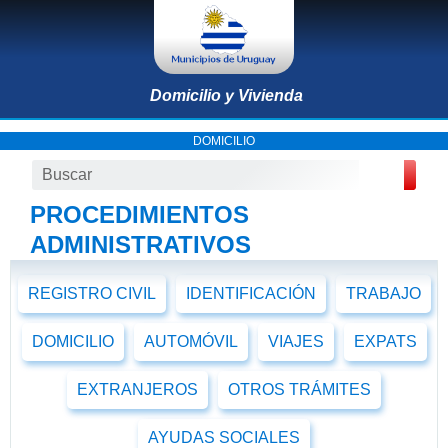
Domicilio y Vivienda
DOMICILIO
PROCEDIMIENTOS
ADMINISTRATIVOS
REGISTRO CIVIL
IDENTIFICACIÓN
TRABAJO
DOMICILIO
AUTOMÓVIL
VIAJES
EXPATS
EXTRANJEROS
OTROS TRÁMITES
AYUDAS SOCIALES