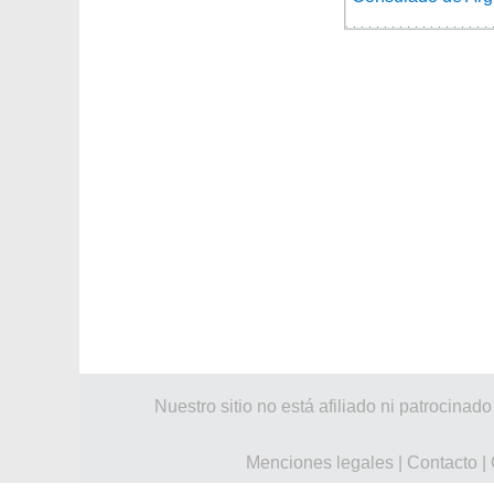
Nuestro sitio no está afiliado ni patroci
Menciones legales
|
Contacto
|