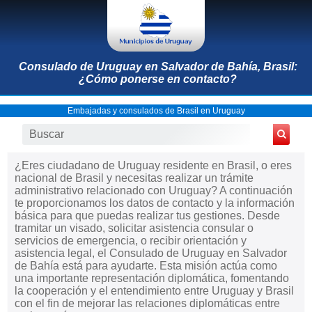
Consulado de Uruguay en Salvador de Bahía, Brasil:
¿Cómo ponerse en contacto?
Embajadas y consulados de Brasil en Uruguay
¿Eres ciudadano de Uruguay residente en Brasil, o eres
nacional de Brasil y necesitas realizar un trámite
administrativo relacionado con Uruguay? A continuación
te proporcionamos los datos de contacto y la información
básica para que puedas realizar tus gestiones. Desde
tramitar un visado, solicitar asistencia consular o
servicios de emergencia, o recibir orientación y
asistencia legal, el Consulado de Uruguay en Salvador
de Bahía está para ayudarte. Esta misión actúa como
una importante representación diplomática, fomentando
la cooperación y el entendimiento entre Uruguay y Brasil
con el fin de mejorar las relaciones diplomáticas entre