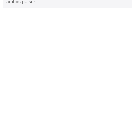
ambos países.