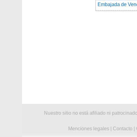
Embajada de Vene
Nuestro sitio no está afiliado ni patroci
Menciones legales
|
Contacto
|