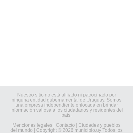
Nuestro sitio no está afiliado ni patrocinado por
ninguna entidad gubernamental de Uruguay. Somos
una empresa independiente enfocada en brindar
información valiosa a los ciudadanos y residentes del
país.
Menciones legales
|
Contacto
|
Ciudades y pueblos
del mundo
| Copyright © 2026 municipio.uy Todos los