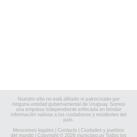
Nuestro sitio no está afiliado ni patrocinado por
ninguna entidad gubernamental de Uruguay. Somos
una empresa independiente enfocada en brindar
información valiosa a los ciudadanos y residentes del
país.
Menciones legales
|
Contacto
|
Ciudades y pueblos
del mundo
| Copyright © 2026 municipio.uy Todos los