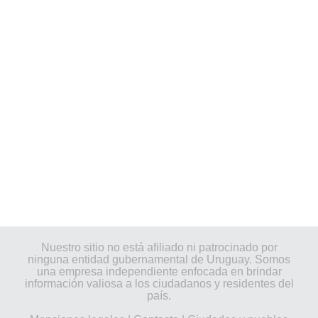
Nuestro sitio no está afiliado ni patrocinado por
ninguna entidad gubernamental de Uruguay. Somos
una empresa independiente enfocada en brindar
información valiosa a los ciudadanos y residentes del
país.