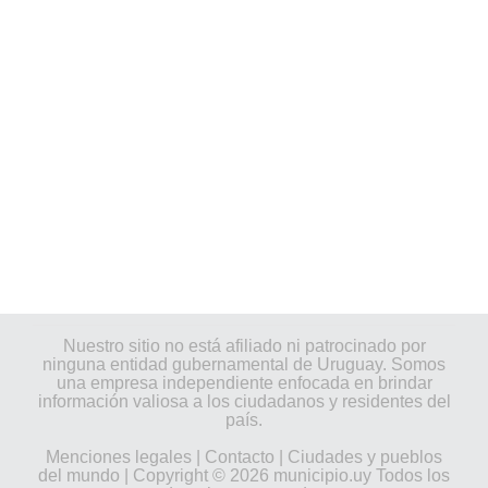
Nuestro sitio no está afiliado ni patrocinado por
ninguna entidad gubernamental de Uruguay. Somos
una empresa independiente enfocada en brindar
información valiosa a los ciudadanos y residentes del
país.
Menciones legales
|
Contacto
|
Ciudades y pueblos
del mundo
| Copyright © 2026 municipio.uy Todos los